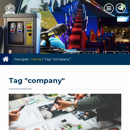
Navigasi :
Home
/
Tag "company"
Tag "company"