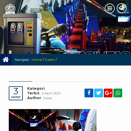
Navigasi :
Home
/
Galeri
/
3
Kategori
:
Terbit
: 3 April 2021
04/2021
Author
: lucas