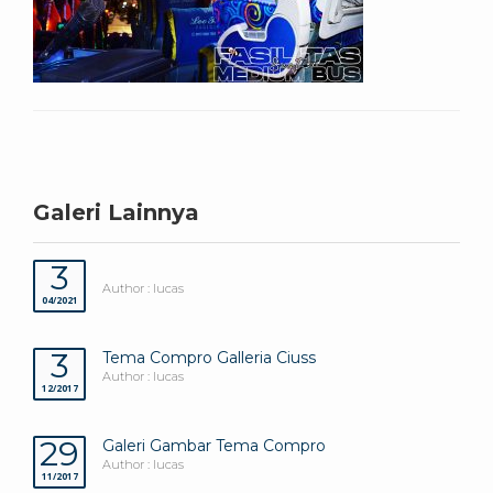
Galeri Lainnya
3
Author : lucas
04/2021
3
Tema Compro Galleria Ciuss
Author : lucas
12/2017
29
Galeri Gambar Tema Compro
Author : lucas
11/2017